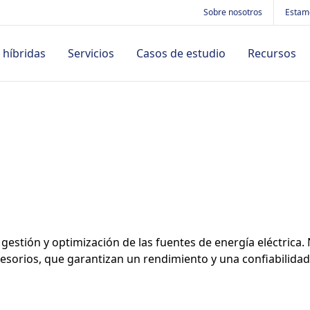
Sobre nosotros
Estam
 híbridas
Servicios
Casos de estudio
Recursos
Por tipo de aplicación
uctos
Cargadores de baterías
Proyectos
Accesorios
Noticia
Isla
aciones
12V
Formaciones
Acceso remoto
Nuestro
Respaldo de red
ectos
24V
Soporte técnico
Ampliación de
Puesta en paralelo con la re
Entradas/Salidas
 de estudio
Híbrido
Sensores de captación
mentación
magnética
gestión y optimización de las fuentes de energía eléctrica
Ver todos los casos de estudio
accesorios, que garantizan un rendimiento y una confiabilida
Convertidores DC/DC
Comunicación