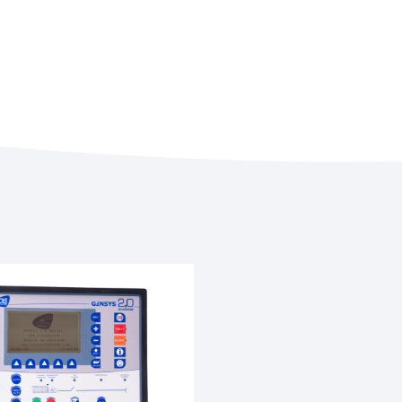
Cables
Misceláneos