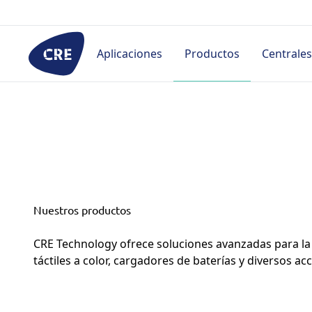
Ir
al
contenido
Aplicaciones
Productos
Centrales
Por sector de actividad
Controladores
HMI
Prod
Alquiler
Central eléctrica
Híbrido & Microrred
Aplic
Hospital
Telecom
Un solo generador (sin
Proy
puesta en paralelo)
Civil
Casos
Nuestros productos
Puesta en paralelo
Datacenter
Docu
CRE Technology ofrece soluciones avanzadas para la 
Marina
Industria
táctiles a color, cargadores de baterías y diversos 
Militar
Marina