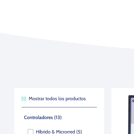
Agricultura
Ver todas las aplicaciones
Ver todos los productos
Mostrar todos los productos
Tipo de productos (cajas)
Controladores
(13)
Híbrido & Microrred
(5)