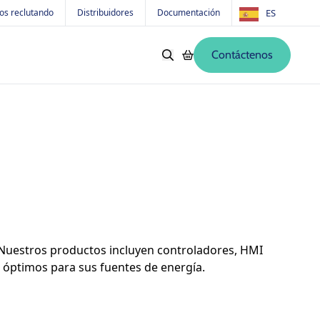
os reclutando
Distribuidores
Documentación
ES
Contáctenos
s
Softwares
Productos antiguos
s videos
d
. Nuestros productos incluyen controladores, HMI
d óptimos para sus fuentes de energía.